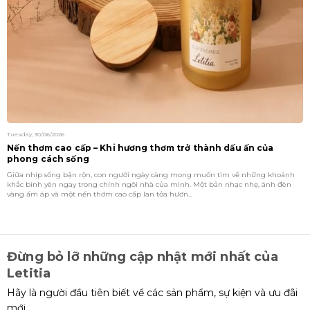
Tuesday, 30/06/2026
Tu
Nến thơm cao cấp – Khi hương thơm trở thành dấu ấn của
Đ
phong cách sống
k
Giữa nhịp sống bận rộn, con người ngày càng mong muốn tìm về những khoảnh
M
khắc bình yên ngay trong chính ngôi nhà của mình. Một bản nhạc nhẹ, ánh đèn
g
vàng ấm áp và một nến thơm cao cấp lan tỏa hươn...
l
Đừng bỏ lỡ những cập nhật mới nhất của
Letitia
Hãy là người đầu tiên biết về các sản phẩm, sự kiện và ưu đãi
mới