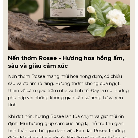
Nến thơm Rosee - Hương hoa hồng ấm,
sâu và giàu cảm xúc
Nến thơm Rosee mang mùi hoa hồng đậm, có chiều
sâu và độ ấm rõ ràng. Hương thơm không quá ngọt,
thiên về cảm giác trầm nhẹ và tinh tế. Đây là mùi hương
phù hợp với những không gian cần sự riêng tư và yên
tĩnh.
Khi đốt nến, hương Rosee lan tỏa chậm và giữ mùi ổn
định. Mùi hương giúp cảm xúc lắng lại, hỗ trợ thư giãn
tinh thần sau thời gian làm việc kéo dài. Rosee thường
được lựa chọn cho buổi tối, khi cần giảm căng thẳng và