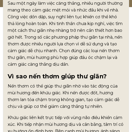
Sau một ngày làm việc căng thẳng, nhiều người thường
mang theo cảm giác mệt mỏi và nhức đầu khi về nhà.
Công việc dồn dập, suy nghĩ liên tục khiến cơ thể khó
thả lỏng hoàn toàn. Khi tinh thần chưa kịp nghỉ, việc tìm
một cách thư giãn nhẹ nhàng trở nên cần thiết hơn bao
giờ hết. Trong số các phương pháp thư giãn tại nhà, nến
thơm được nhiều người lựa chọn vì dễ sử dụng và tạo
cảm giác dễ chịu nhanh. Chọn đúng các loại nến thơm
thư giãn, mùi hương phù hợp giúp đầu óc chậm lại và
cảm giác căng thẳng dịu dần.
Vì sao nến thơm giúp thư giãn?
Nến thơm có thể giúp thư giãn nhờ vào tác động của
mùi hương đến khứu giác. Khi nến được đốt, hương
thơm lan tỏa chậm trong không gian, tạo cảm giác dễ
chịu và giúp cơ thể giảm căng thẳng tự nhiên.
Khứu giác liên kết trực tiếp với vùng não điều khiển cảm
xúc. Khi tiếp nhận mùi hương dịu và cân bằng, tâm trí có
xu hướng ổn định hơn. Bên cạnh mùi hương, ánh sáng