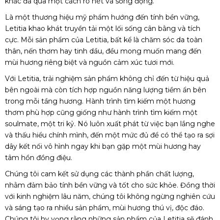
khắc đã qua một cách rõ nét và sống động.
Là một thương hiệu mỹ phẩm hướng đến tính bền vững,
Letitia khao khát truyền tải một lối sống cân bằng và tích
cực. Mỗi sản phẩm của Letitia, bất kể là chăm sóc da toàn
thân, nến thơm hay tinh dầu, đều mong muốn mang đến
mùi hương riêng biệt và nguồn cảm xúc tươi mới.
Với Letitia, trải nghiệm sản phẩm không chỉ đến từ hiệu quả
bên ngoài mà còn tích hợp nguồn năng lượng tiềm ẩn bên
trong mỗi tầng hương. Hành trình tìm kiếm một hương
thơm phù hợp cũng giống như hành trình tìm kiếm một
soulmate, một tri kỷ. Nó luôn xuất phát từ việc bạn lắng nghe
và thấu hiểu chính mình, đến một mức đủ để có thể tạo ra sợi
dây kết nối vô hình ngay khi bạn gặp một mùi hương hay
tâm hồn đồng điệu.
Chúng tôi cam kết sử dụng các thành phần chất lượng,
nhằm đảm bảo tính bền vững và tốt cho sức khỏe. Đồng thời
với kinh nghiệm lâu năm, chúng tôi không ngừng nghiên cứu
và sáng tạo ra nhiều sản phẩm, mùi hương thú vị, độc đáo.
Chúng tôi hy vọng rằng những sản phẩm của Letitia sẽ đánh