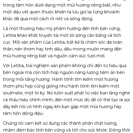
trong tâm hồn dưới dạng một mùi hương riêng biệt, như
một dấu vết quen thuộc khiến ta lưu giữ lại từng khoảnh
khắc đã qua một cách rõ nét và sống động.
Là một thương hiệu mỹ phẩm hướng đến tính bền vững,
Letitia khao khát truyền tải một lối sống cân bằng và tích
cực. Mỗi sản phẩm của Letitia, bất kể là chăm sóc da toàn
thân, nến thơm hay tinh dầu, đều mong muốn mang đến
mùi hương riêng biệt và nguồn cảm xúc tươi mới.
Với Letitia, trải nghiệm sản phẩm không chỉ đến từ hiệu quả
bên ngoài mà còn tích hợp nguồn năng lượng tiềm ẩn bên
trong mỗi tầng hương. Hành trình tìm kiếm một hương
thơm phù hợp cũng giống như hành trình tìm kiếm một
soulmate, một tri kỷ. Nó luôn xuất phát từ việc bạn lắng nghe
và thấu hiểu chính mình, đến một mức đủ để có thể tạo ra sợi
dây kết nối vô hình ngay khi bạn gặp một mùi hương hay
tâm hồn đồng điệu.
Chúng tôi cam kết sử dụng các thành phần chất lượng,
nhằm đảm bảo tính bền vững và tốt cho sức khỏe. Đồng thời