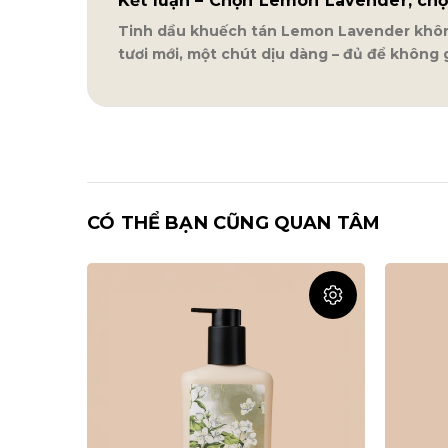
Kết luận – Chọn Lemon Lavender, chọ
Tinh dầu khuếch tán Lemon Lavender không
tươi mới, một chút dịu dàng – đủ để không 
CÓ THỂ BẠN CŨNG QUAN TÂM