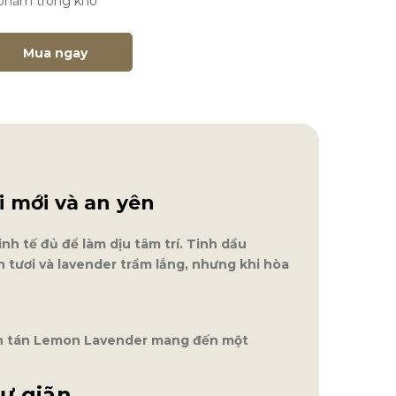
n phẩm trong kho
Mua ngay
 mới và an yên
h tế đủ để làm dịu tâm trí. Tinh dầu
 tươi và lavender trầm lắng, nhưng khi hòa
uếch tán Lemon Lavender mang đến một
ư giãn