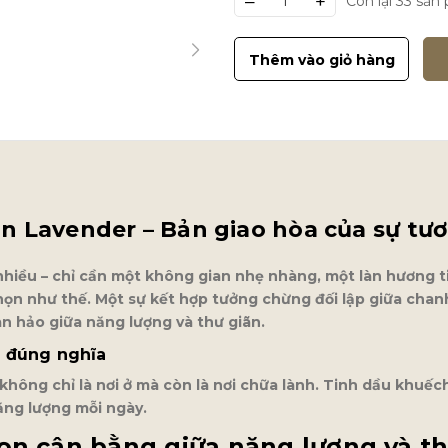
–
+
Còn lại 33 sả
Thêm vào giỏ hàng
 Lavender – Bản giao hòa của sự tươi
iều – chỉ cần một không gian nhẹ nhàng, một làn hương tin
ọn như thế. Một sự kết hợp tưởng chừng đối lập giữa chanh
àn hảo giữa năng lượng và thư giãn.
” đúng nghĩa
 không chỉ là nơi ở mà còn là nơi chữa lành. Tinh dầu kh
năng lượng mỗi ngày.
ọn cân bằng giữa năng lượng và th