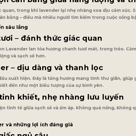
 quan, trong khi lavender lại nhẹ nhàng xoa dịu cảm xúc. 
ân bằng – điều mà nhiều người tìm kiếm trong cuộc sống bậ
ến sâu lắng
ươi – đánh thức giác quan
on Lavender lan tỏa hương chanh tươi mát, trong trẻo. Cả
động và sạch sẽ hơn.
r – dịu dàng và thanh lọc
đầu xuất hiện. Đây là tầng hương mang tính thư giãn, giúp
biết đến như một biểu tượng của sự bình yên.
inh khiết, nhẹ nhàng lưu luyến
yện tinh tế giữa sạch sẽ và ấm áp. Không quá nồng, không
 và những lợi ích đáng giá
giấc ngủ sâu