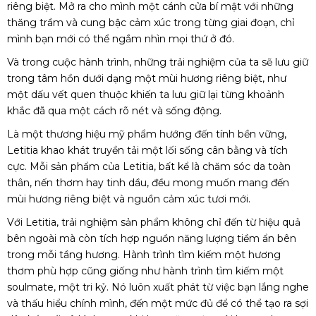
riêng biệt. Mở ra cho mình một cánh cửa bí mật với những
thăng trầm và cung bậc cảm xúc trong từng giai đoạn, chỉ
mình bạn mới có thể ngắm nhìn mọi thứ ở đó.
Và trong cuộc hành trình, những trải nghiệm của ta sẽ lưu giữ
trong tâm hồn dưới dạng một mùi hương riêng biệt, như
một dấu vết quen thuộc khiến ta lưu giữ lại từng khoảnh
khắc đã qua một cách rõ nét và sống động.
Là một thương hiệu mỹ phẩm hướng đến tính bền vững,
Letitia khao khát truyền tải một lối sống cân bằng và tích
cực. Mỗi sản phẩm của Letitia, bất kể là chăm sóc da toàn
thân, nến thơm hay tinh dầu, đều mong muốn mang đến
mùi hương riêng biệt và nguồn cảm xúc tươi mới.
Với Letitia, trải nghiệm sản phẩm không chỉ đến từ hiệu quả
bên ngoài mà còn tích hợp nguồn năng lượng tiềm ẩn bên
trong mỗi tầng hương. Hành trình tìm kiếm một hương
thơm phù hợp cũng giống như hành trình tìm kiếm một
soulmate, một tri kỷ. Nó luôn xuất phát từ việc bạn lắng nghe
và thấu hiểu chính mình, đến một mức đủ để có thể tạo ra sợi