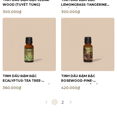
WOOD (TUYẾT TÙNG)
LEMONGRASS-TANGERINE
(QUÝT-SẢ CHANH)
300.000₫
300.000₫
TINH DẦU ĐẬM ĐẶC
TINH DẦU ĐẬM ĐẶC
ECALYPTUS-TEA TREE-
ROSEWOOD-PINE-
LEMONGRASS (KHUYNH DIỆP-
CEDARWOOD (GỖ HỒNG-
360.000₫
420.000₫
SẢ-TRÀM TRÀ)
THÔNG-TUYẾT TÙNG)
1
2