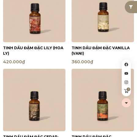
TINH DẦU ĐẬM ĐẶC LILY (HOA
TINH DẦU ĐẬM ĐẶC VANILLA
LY)
(VANI)
420.000₫
360.000₫
0
TINH DẦU ĐẬM ĐẶC CEDAR-
TINH DẦU ĐẬM ĐẶC