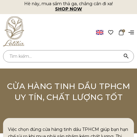
Hè này, mua sắm thả ga, chẳng cần đi xa!
SHOP NOW
0
CỬA HÀNG TINH DẦU TPHCM
UY TÍN, CHẤT LƯỢNG TỐT
Việc chọn đúng cửa hàng tinh dầu TPHCM giúp bạn hạn
chế rủi ro khi mua phải sản phẩm kém chất lượng. Thị