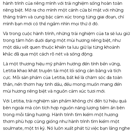
hành trình của riêng mình với trải nghiệm sống hoàn toàn
riêng biệt. Mở ra cho mình một cánh cửa bí mật với những
thăng trầm và cung bậc cảm xúc trong từng giai đoạn, chỉ
mình bạn mới có thể ngắm nhìn mọi thứ ở đó.
Và trong cuộc hành trình, những trải nghiệm của ta sẽ lưu giữ
trong tâm hồn dưới dạng một mùi hương riêng biệt, như
một dấu vết quen thuộc khiến ta lưu giữ lại từng khoảnh
khắc đã qua một cách rõ nét và sống động.
Là một thương hiệu mỹ phẩm hướng đến tính bền vững,
Letitia khao khát truyền tải một lối sống cân bằng và tích
cực. Mỗi sản phẩm của Letitia, bất kể là chăm sóc da toàn
thân, nến thơm hay tinh dầu, đều mong muốn mang đến
mùi hương riêng biệt và nguồn cảm xúc tươi mới.
Với Letitia, trải nghiệm sản phẩm không chỉ đến từ hiệu quả
bên ngoài mà còn tích hợp nguồn năng lượng tiềm ẩn bên
trong mỗi tầng hương. Hành trình tìm kiếm một hương
thơm phù hợp cũng giống như hành trình tìm kiếm một
soulmate, một tri kỷ. Nó luôn xuất phát từ việc bạn lắng nghe