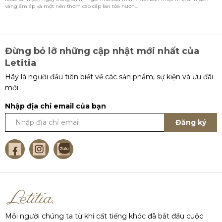
vàng ấm áp và một nến thơm cao cấp lan tỏa hươn...
l
Đừng bỏ lỡ những cập nhật mới nhất của
Letitia
Hãy là người đầu tiên biết về các sản phẩm, sự kiện và ưu đãi
mới
Nhập địa chỉ email của bạn
Đăng ký
Mỗi người chúng ta từ khi cất tiếng khóc đã bắt đầu cuộc