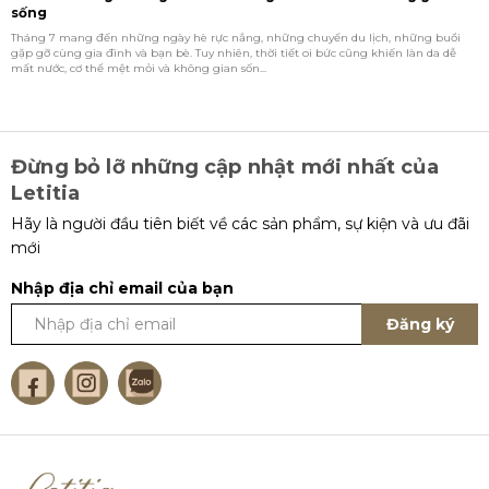
sống
5
Tháng 7 mang đến những ngày hè rực nắng, những chuyến du lịch, những buổi
M
gặp gỡ cùng gia đình và bạn bè. Tuy nhiên, thời tiết oi bức cũng khiến làn da dễ
h
mất nước, cơ thể mệt mỏi và không gian sốn...
m
Đừng bỏ lỡ những cập nhật mới nhất của
Letitia
Hãy là người đầu tiên biết về các sản phẩm, sự kiện và ưu đãi
mới
Nhập địa chỉ email của bạn
Đăng ký