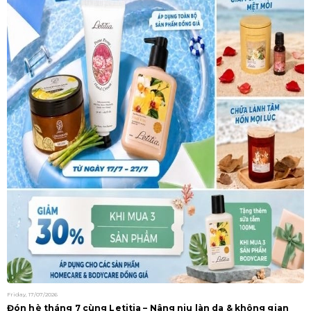
Friday, 17/07/2026
Fr
Đón hè tháng 7 cùng Letitia – Nâng niu làn da & không gian
Đ