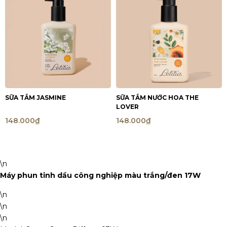
SỮA TẮM JASMINE
SỮA TẮM NƯỚC HOA THE
LOVER
148.000₫
148.000₫
\n
Máy phun tinh dầu công nghiệp màu trắng/đen 17W
\n
\n
\n