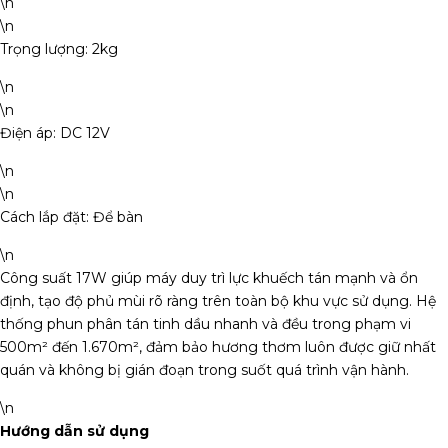
\n
\n
Trọng lượng: 2kg
\n
\n
Điện áp: DC 12V
\n
\n
Cách lắp đặt: Để bàn
\n
Công suất 17W giúp máy duy trì lực khuếch tán mạnh và ổn
định, tạo độ phủ mùi rõ ràng trên toàn bộ khu vực sử dụng. Hệ
thống phun phân tán tinh dầu nhanh và đều trong phạm vi
500m² đến 1.670m², đảm bảo hương thơm luôn được giữ nhất
quán và không bị gián đoạn trong suốt quá trình vận hành.
\n
Hướng dẫn sử dụng