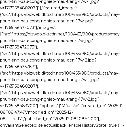
phun-tinh-dau-cong-nghiep-mau-trang-17w-1.jpg?
v=1765158480207"}}],"featured_image":
{"src":"https://bizweb.dktcdn.net/100/463/980/products/may-
phun-tinh-dau-cong-nghiep-mau-den-17w.jpg?
v=1765158472073"},"images":
[{"src":"https://bizweb.dktcdn.net/100/463/980/products/may-
phun-tinh-dau-cong-nghiep-mau-den-17w.jpg?
v=1765158472073"},
{"src":"https://bizweb.dktcdn.net/100/463/980/products/may-
phun-tinh-dau-cong-nghiep-mau-den-17w-2.jpg?
v=1765158476287"},
{"src":"https://bizweb.dktcdn.net/100/463/980/products/may-
phun-tinh-dau-cong-nghiep-mau-trang-17w-1.jpg?
v=1765158480207"},
{"src":"https://bizweb.dktcdn.net/100/463/980/products/may-
phun-tinh-dau-cong-nghiep-mau-trang-17w-2.jpg?
v=1765158483700"}],"options":["Màu sắc"],"created_on":"2025-12-
08T08:47:47","modified_on":"2025-12-
08T11:41:17","published_on":"2025-12-08T08:54:00"},
onVariantSelected: selectCallback, enableHistoryState: true }); }