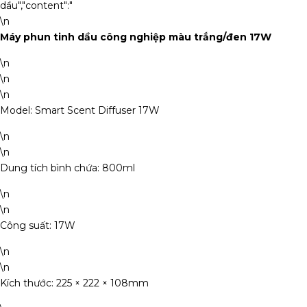
dầu","content":"
\n
Máy phun tinh dầu công nghiệp màu trắng/đen 17W
\n
\n
\n
Model: Smart Scent Diffuser 17W
\n
\n
Dung tích bình chứa: 800ml
\n
\n
Công suất: 17W
\n
\n
Kích thước: 225 × 222 × 108mm