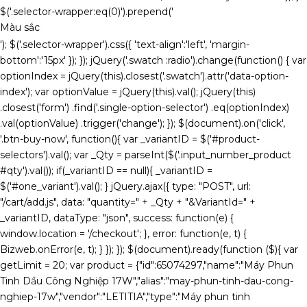
$('.selector-wrapper:eq(0)').prepend('
Màu sắc
'); $('.selector-wrapper').css({ 'text-align':'left', 'margin-
bottom':'15px' }); }); jQuery('.swatch :radio').change(function() { var
optionIndex = jQuery(this).closest('.swatch').attr('data-option-
index'); var optionValue = jQuery(this).val(); jQuery(this)
.closest('form') .find('.single-option-selector') .eq(optionIndex)
.val(optionValue) .trigger('change'); }); $(document).on('click',
'.btn-buy-now', function(){ var _variantID = $('#product-
selectors').val(); var _Qty = parseInt($('.input_number_product
#qty').val()); if(_variantID == null){ _variantID =
$('#one_variant').val(); } jQuery.ajax({ type: "POST", url:
"/cart/add.js", data: "quantity=" + _Qty + "&VariantId=" +
_variantID, dataType: "json", success: function(e) {
window.location = '/checkout'; }, error: function(e, t) {
Bizweb.onError(e, t); } }); }); $(document).ready(function ($){ var
getLimit = 20; var product = {"id":65074297,"name":"Máy Phun
Tinh Dầu Công Nghiệp 17W","alias":"may-phun-tinh-dau-cong-
nghiep-17w","vendor":"LETITIA","type":"Máy phun tinh