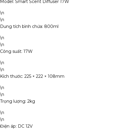
Model: Smart Scent Diffuser 17W
\n
\n
Dung tích bình chứa: 800ml
\n
\n
Công suất: 17W
\n
\n
Kích thước: 225 × 222 × 108mm
\n
\n
Trọng lượng: 2kg
\n
\n
Điện áp: DC 12V