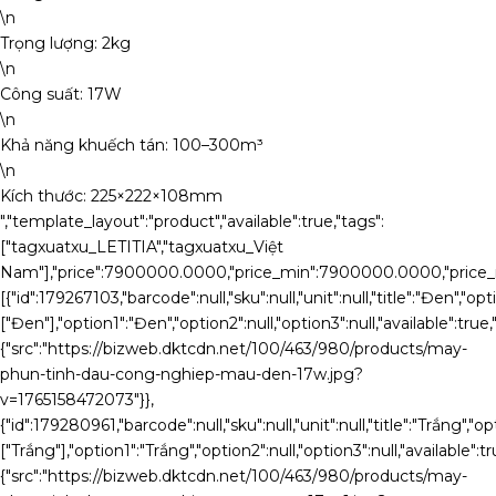
\n
Trọng lượng: 2kg
\n
Công suất: 17W
\n
Khả năng khuếch tán: 100–300m³
\n
Kích thước: 225×222×108mm
","template_layout":"product","available":true,"tags":
["tagxuatxu_LETITIA","tagxuatxu_Việt
Nam"],"price":7900000.0000,"price_min":7900000.0000,"price_ma
[{"id":179267103,"barcode":null,"sku":null,"unit":null,"title":"Đen","opt
["Đen"],"option1":"Đen","option2":null,"option3":null,"available":
{"src":"https://bizweb.dktcdn.net/100/463/980/products/may-
phun-tinh-dau-cong-nghiep-mau-den-17w.jpg?
v=1765158472073"}},
{"id":179280961,"barcode":null,"sku":null,"unit":null,"title":"Trắng","op
["Trắng"],"option1":"Trắng","option2":null,"option3":null,"availab
{"src":"https://bizweb.dktcdn.net/100/463/980/products/may-