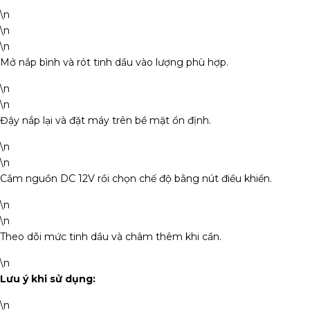
\n
\n
\n
Mở nắp bình và rót tinh dầu vào lượng phù hợp.
\n
\n
Đậy nắp lại và đặt máy trên bề mặt ổn định.
\n
\n
Cắm nguồn DC 12V rồi chọn chế độ bằng nút điều khiển.
\n
\n
Theo dõi mức tinh dầu và châm thêm khi cần.
\n
Lưu ý khi sử dụng:
\n