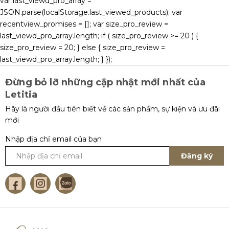
var last_viewd_pro_array =
JSON.parse(localStorage.last_viewed_products); var
recentview_promises = []; var size_pro_review =
last_viewd_pro_array.length; if ( size_pro_review >= 20 ) {
size_pro_review = 20; } else { size_pro_review =
last_viewd_pro_array.length; } });
Đừng bỏ lỡ những cập nhật mới nhất của
Letitia
Hãy là người đầu tiên biết về các sản phẩm, sự kiện và ưu đãi
mới
Nhập địa chỉ email của bạn
Đăng ký