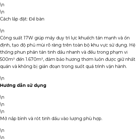
\n
\n
Cách lắp đặt: Để bàn
\n
Công suất 17W giúp máy duy trì lực khuếch tán mạnh và ổn
định, tạo độ phủ mùi rõ ràng trên toàn bộ khu vực sử dụng. Hệ
thống phun phân tán tinh dầu nhanh và đều trong phạm vi
500m² đến 1.670m², đảm bảo hương thơm luôn được giữ nhất
quán và không bị gián đoạn trong suốt quá trình vận hành.
\n
Hướng dẫn sử dụng
\n
\n
\n
Mở nắp bình và rót tinh dầu vào lượng phù hợp.
\n
\n