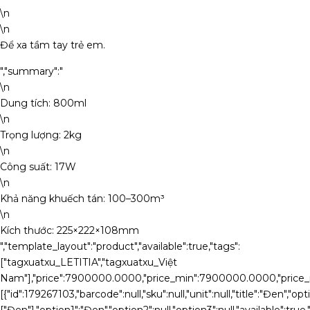
\n
\n
Để xa tầm tay trẻ em.
","summary":"
\n
Dung tích: 800ml
\n
Trọng lượng: 2kg
\n
Công suất: 17W
\n
Khả năng khuếch tán: 100–300m³
\n
Kích thước: 225×222×108mm
","template_layout":"product","available":true,"tags":
["tagxuatxu_LETITIA","tagxuatxu_Việt
Nam"],"price":7900000.0000,"price_min":7900000.0000,"price_ma
[{"id":179267103,"barcode":null,"sku":null,"unit":null,"title":"Đen","opt
["Đen"],"option1":"Đen","option2":null,"option3":null,"available":