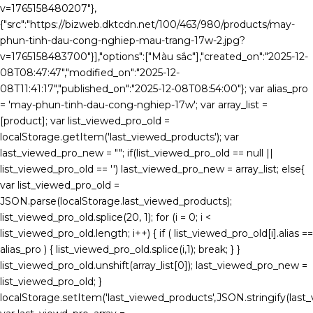
v=1765158480207"},
{"src":"https://bizweb.dktcdn.net/100/463/980/products/may-
phun-tinh-dau-cong-nghiep-mau-trang-17w-2.jpg?
v=1765158483700"}],"options":["Màu sắc"],"created_on":"2025-12-
08T08:47:47","modified_on":"2025-12-
08T11:41:17","published_on":"2025-12-08T08:54:00"}; var alias_pro
= 'may-phun-tinh-dau-cong-nghiep-17w'; var array_list =
[product]; var list_viewed_pro_old =
localStorage.getItem('last_viewed_products'); var
last_viewed_pro_new = ""; if(list_viewed_pro_old == null ||
list_viewed_pro_old == '') last_viewed_pro_new = array_list; else{
var list_viewed_pro_old =
JSON.parse(localStorage.last_viewed_products);
list_viewed_pro_old.splice(20, 1); for (i = 0; i <
list_viewed_pro_old.length; i++) { if ( list_viewed_pro_old[i].alias ==
alias_pro ) { list_viewed_pro_old.splice(i,1); break; } }
list_viewed_pro_old.unshift(array_list[0]); last_viewed_pro_new =
list_viewed_pro_old; }
localStorage.setItem('last_viewed_products',JSON.stringify(last