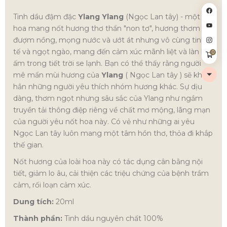
Tinh dầu đậm đặc
Ylang Ylang
(Ngọc Lan tây) - một loài
hoa mang nốt hương thơ thẩn "non tơ", hương thơm
đượm nồng, mọng nước và ướt át nhưng vô cùng tinh
tế và ngọt ngào, mang đến cảm xúc mãnh liệt và làn hơi
0
ấm trong tiết trời se lạnh. Bạn có thể thấy rằng người
mê mẩn mùi hương của
Ylang
( Ngọc Lan tây ) sẽ khác
hẳn những người yêu thích nhóm hương khác. Sự dịu
dàng, thơm ngọt nhưng sâu sắc của Ylang như ngầm
truyền tải thông điệp riêng về chất mơ mộng, lãng mạn
của người yêu nốt hoa này. Có vẻ như những ai yêu
Ngọc Lan tây luôn mang một tâm hồn thơ, thỏa đi khắp
thế gian.
Nốt hương của loài hoa này có tác dụng cân bằng nội
tiết, giảm lo âu, cải thiện các triệu chứng của bệnh trầm
cảm, rối loạn cảm xúc.
Dung tích:
20ml
Thành phần:
Tinh dầu nguyên chất 100%